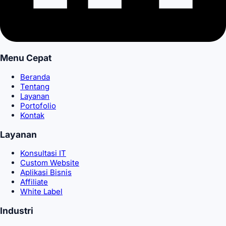
Menu Cepat
Beranda
Tentang
Layanan
Portofolio
Kontak
Layanan
Konsultasi IT
Sistem manajemen konten (CMS) yang mudah digunakan
Custom Website
Aplikasi Bisnis
Affiliate
White Label
Industri