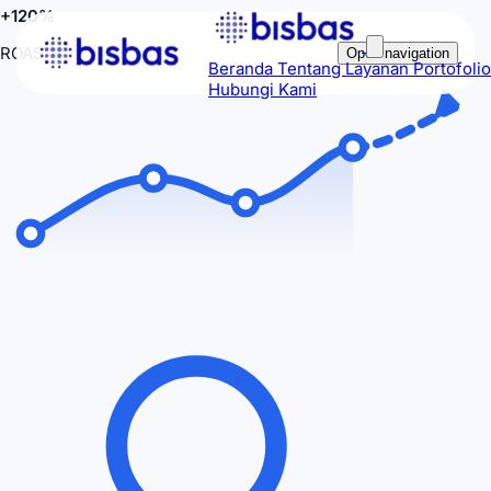
+120%
ROAS
Open navigation
Beranda
Tentang
Layanan
Portofolio
Hubungi Kami