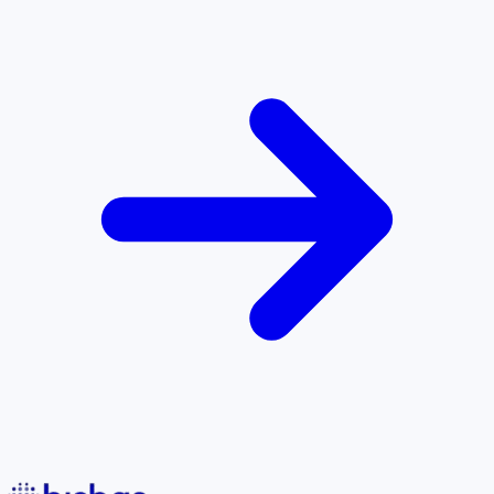
Website Profesional
Bangun kehadiran digital yang kuat dengan website berkinerja
tinggi, responsif, dan dioptimalkan untuk konversi maksimal.